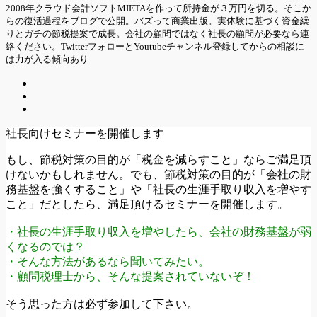
2008年クラウド会計ソフトMIETAを作って所持金が３万円を切る。そこか
らの復活過程をブログで公開。バズって商業出版。実体験に基づく資金繰
りとガチの節税提案で成長。会社の顧問ではなく社長の顧問が必要なら連
絡ください。TwitterフォローとYoutubeチャンネル登録してからの相談に
は力が入る傾向あり
社長向けセミナーを開催します
もし、節税対策の目的が「税金を減らすこと」ならご満足頂
けないかもしれません。でも、節税対策の目的が「会社の財
務基盤を強くすること」や「社長の生涯手取り収入を増やす
こと」だとしたら、満足頂けるセミナーを開催します。
・社長の生涯手取り収入を増やしたら、会社の財務基盤が弱
くなるのでは？
・そんな方法があるなら聞いてみたい。
・顧問税理士から、そんな提案されていないぞ！
そう思った方は必ず参加して下さい。