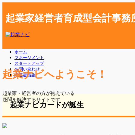
起業家経営者育成型会計事務
ホーム
マネージメント
スタートアップ
お問い合わせ
起業ナビへようこそ！
運営者情報
起業家・経営者の方が抱えている
疑問を解決するサイトです
起業ナビカードが誕生