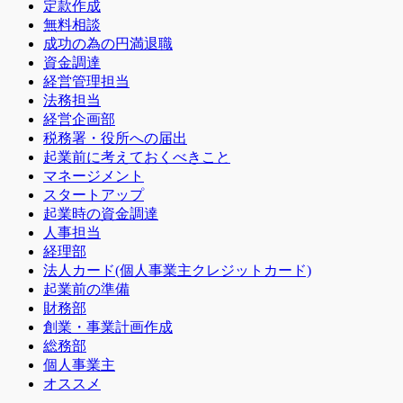
定款作成
無料相談
成功の為の円満退職
資金調達
経営管理担当
法務担当
経営企画部
税務署・役所への届出
起業前に考えておくべきこと
マネージメント
スタートアップ
起業時の資金調達
人事担当
経理部
法人カード(個人事業主クレジットカード)
起業前の準備
財務部
創業・事業計画作成
総務部
個人事業主
オススメ