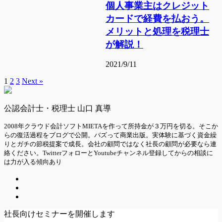
個人事業主はクレジット
カードで経費を払おう。
メリットと処理を税理士
が解説！
2021/9/11
1
2
3
Next »
公認会計士・税理士 山口 真導
2008年クラウド会計ソフトMIETAを作って所持金が３万円を切る。そこか
らの復活過程をブログで公開。バズって商業出版。実体験に基づく資金繰
りとガチの節税提案で成長。会社の顧問ではなく社長の顧問が必要なら連
絡ください。TwitterフォローとYoutubeチャンネル登録してからの相談に
は力が入る傾向あり
社長向けセミナーを開催します