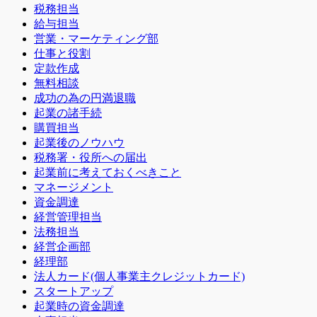
税務担当
給与担当
営業・マーケティング部
仕事と役割
定款作成
無料相談
成功の為の円満退職
起業の諸手続
購買担当
起業後のノウハウ
税務署・役所への届出
起業前に考えておくべきこと
マネージメント
資金調達
経営管理担当
法務担当
経営企画部
経理部
法人カード(個人事業主クレジットカード)
スタートアップ
起業時の資金調達