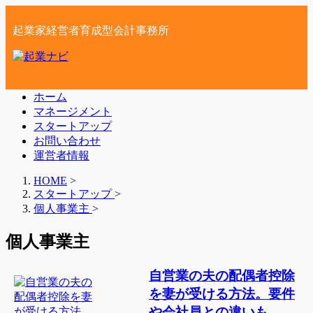
起業家経営者育成型会計事務所
ホーム
マネージメント
スタートアップ
お問い合わせ
運営者情報
HOME
>
スタートアップ
>
個人事業主
>
個人事業主
自営業の夫の配偶者控除
を妻が受ける方法。要件
や会社員との違いも