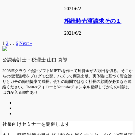
2021/6/2
相続時売渡請求その１
2021/6/2
1
2
…
6
Next »
公認会計士・税理士 山口 真導
2008年クラウド会計ソフトMIETAを作って所持金が３万円を切る。そこか
らの復活過程をブログで公開。バズって商業出版。実体験に基づく資金繰
りとガチの節税提案で成長。会社の顧問ではなく社長の顧問が必要なら連
絡ください。TwitterフォローとYoutubeチャンネル登録してからの相談に
は力が入る傾向あり
社長向けセミナーを開催します