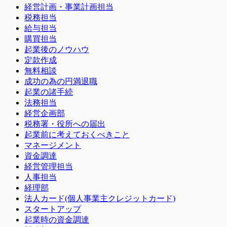
経営計画・事業計画担当
税務担当
給与担当
購買担当
起業後のノウハウ
定款作成
無料相談
成功の為の円満退職
起業の諸手続
法務担当
経営企画部
税務署・役所への届出
起業前に考えておくべきこと
マネージメント
資金調達
経営管理担当
人事担当
経理部
法人カード(個人事業主クレジットカード)
スタートアップ
起業時の資金調達