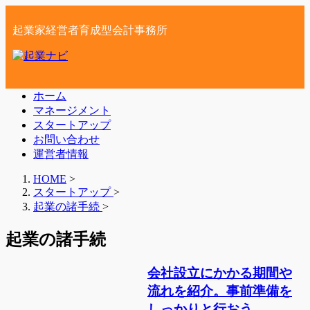
起業家経営者育成型会計事務所
ホーム
マネージメント
スタートアップ
お問い合わせ
運営者情報
HOME
>
スタートアップ
>
起業の諸手続
>
起業の諸手続
会社設立にかかる期間や
流れを紹介。事前準備を
しっかりと行おう