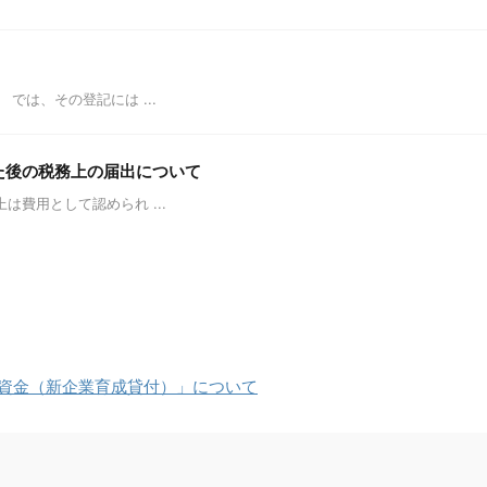
では、その登記には ...
た後の税務上の届出について
費用として認められ ...
資金（新企業育成貸付）」について