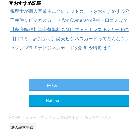
▼おすすめ記事
税理士が個人事業主にクレジットカードをおすすめする7
三井住友ビジネスカード for Ownersの評判・口コミは？
【徹底解説】年会費無料のNTTファイナンス Bizカード
【口コミ・評判あり】楽天ビジネスカードってどんなク
セゾンプラチナビジネスカードの評判や特典は？
Twitter
Hatena
HOME
>
スタートアップ
>
起業の諸手続
>
法人設立手続
>
法人設立手続