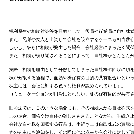
福利厚生や相続対策等を目的として、役員や従業員に自社株
また、兄弟や友人と出資して会社を設立するケースも相当数
しかし、彼らに相続が発生した場合、会社経営にまったく関
また、相続が繰り返されることによって、自社株がどんどん
実際、相続を理由として分散してしまった自社株の回収に頭
株が分散する過程で、血筋や株保有の目的の共有度合いとい
株主には、会社に対する色々な権利が認められています。
コミュニケーションが円滑にとれない、株の保有目的が共有
旧商法では、このような場合にも、その相続人から自社株式
この場合、価格交渉自体の難しさもさることながら、手続き
会社が自社株を回収する行為は、手続き上は自己株式の買取
他の株主にも通知をし、その際に他の株主から会社に対して