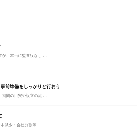
？
、本当に監査役なし ...
。事前準備をしっかりと行おう
間の目安や設立の流 ...
て
減少・会社分割等 ...