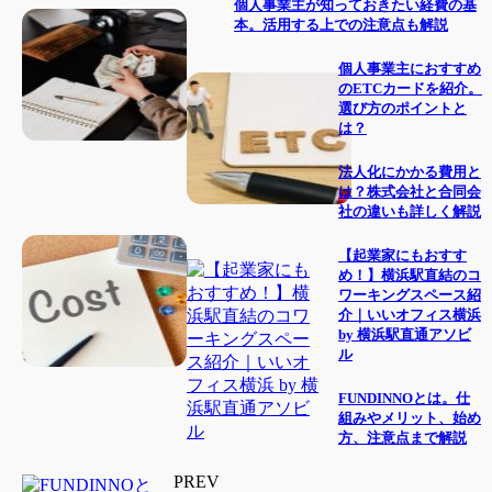
個人事業主が知っておきたい経費の基
本。活用する上での注意点も解説
個人事業主におすすめ
のETCカードを紹介。
選び方のポイントと
は？
法人化にかかる費用と
は？株式会社と合同会
社の違いも詳しく解説
【起業家にもおすす
め！】横浜駅直結のコ
ワーキングスペース紹
介｜いいオフィス横浜
by 横浜駅直通アソビ
ル
FUNDINNOとは。仕
組みやメリット、始め
方、注意点まで解説
PREV