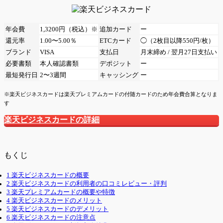
年会費
1,3200円（税込）※
追加カード
ー
還元率
1.00〜5.00％
ETCカード
◯（2枚目以降550円/枚）
ブランド
VISA
支払日
月末締め / 翌月27日支払い
必要書類
本人確認書類
デポジット
ー
最短発行日
2〜3週間
キャッシング
ー
※楽天ビジネスカードは楽天プレミアムカードの付随カードのため年会費合算となりま
す
楽天ビジネスカードの詳細
もくじ
1
楽天ビジネスカードの概要
2
楽天ビジネスカードの利用者の口コミレビュー・評判
3
楽天プレミアムカードの概要や特徴
4
楽天ビジネスカードのメリット
5
楽天ビジネスカードのデメリット
6
楽天ビジネスカードの注意点