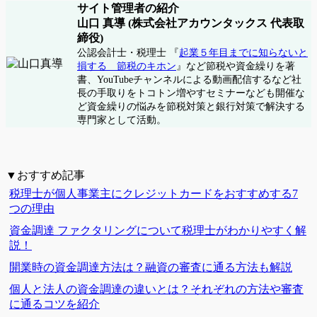
サイト管理者の紹介
山口 真導 (株式会社アカウンタックス 代表取
締役)
公認会計士・税理士 『
起業５年目までに知らないと
損する 節税のキホン
』など節税や資金繰りを著
書、YouTubeチャンネルによる動画配信するなど社
長の手取りをトコトン増やすセミナーなども開催な
ど資金繰りの悩みを節税対策と銀行対策で解決する
専門家として活動。
▼おすすめ記事
税理士が個人事業主にクレジットカードをおすすめする7
つの理由
資金調達 ファクタリングについて税理士がわかりやすく解
説！
開業時の資金調達方法は？融資の審査に通る方法も解説
個人と法人の資金調達の違いとは？それぞれの方法や審査
に通るコツを紹介