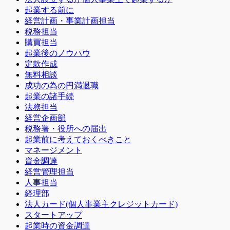
起業する前に
経営計画・事業計画担当
税務担当
購買担当
起業後のノウハウ
定款作成
無料相談
成功の為の円満退職
起業の諸手続
法務担当
経営企画部
税務署・役所への届出
起業前に考えておくべきこと
マネージメント
資金調達
経営管理担当
人事担当
経理部
法人カード(個人事業主クレジットカード)
スタートアップ
起業時の資金調達