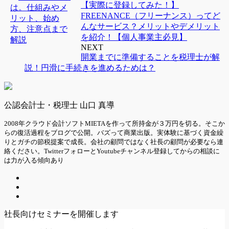
【実際に登録してみた！】
FREENANCE（フリーナンス）ってど
んなサービス？メリットやデメリット
を紹介！【個人事業主必見】
NEXT
開業までに準備することを税理士が解
説！円滑に手続きを進めるためは？
公認会計士・税理士 山口 真導
2008年クラウド会計ソフトMIETAを作って所持金が３万円を切る。そこか
らの復活過程をブログで公開。バズって商業出版。実体験に基づく資金繰
りとガチの節税提案で成長。会社の顧問ではなく社長の顧問が必要なら連
絡ください。TwitterフォローとYoutubeチャンネル登録してからの相談に
は力が入る傾向あり
社長向けセミナーを開催します