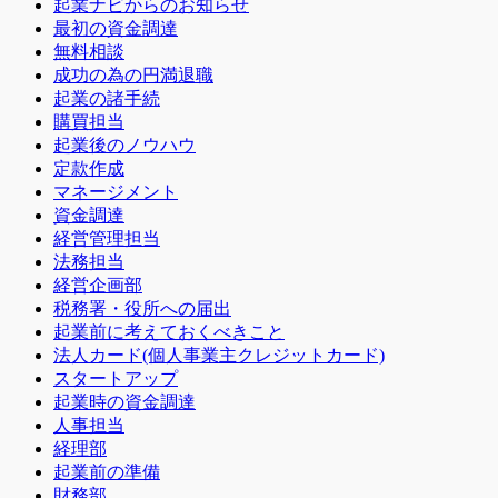
起業ナビからのお知らせ
最初の資金調達
無料相談
成功の為の円満退職
起業の諸手続
購買担当
起業後のノウハウ
定款作成
マネージメント
資金調達
経営管理担当
法務担当
経営企画部
税務署・役所への届出
起業前に考えておくべきこと
法人カード(個人事業主クレジットカード)
スタートアップ
起業時の資金調達
人事担当
経理部
起業前の準備
財務部