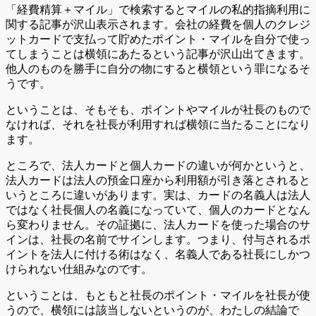
「経費精算＋マイル」で検索するとマイルの私的指摘利用に
関する記事が沢山表示されます。会社の経費を個人のクレジ
ットカードで支払って貯めたポイント・マイルを自分で使っ
てしまうことは横領にあたるという記事が沢山出てきます。
他人のものを勝手に自分の物にすると横領という罪になるそ
うです。
ということは、そもそも、ポイントやマイルが社長のもので
なければ、それを社長が利用すれば横領に当たることになり
ます。
ところで、法人カードと個人カードの違いが何かというと、
法人カードは法人の預金口座から利用額が引き落とされると
いうところに違いがあります。実は、カードの名義人は法人
ではなく社長個人の名義になっていて、個人のカードとなん
ら変わりません。その証拠に、法人カードを使った場合のサ
インは、社長の名前でサインします。つまり、付与されるポ
イントを法人に付ける術はなく、名義人である社長にしかつ
けられない仕組みなのです。
ということは、
もともと社長のポイント・マイルを社長が使
うので、横領には該当しないというのが、わたしの結論で