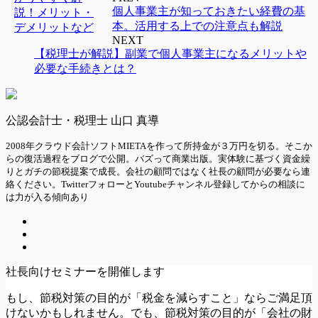
個人事業主が知っておきたい経費の基
本。活用する上での注意点も解説
NEXT
【税理士が解説】副業で個人事業主になるメリットや
必要な手続きとは？
公認会計士・税理士 山口 真導
2008年クラウド会計ソフトMIETAを作って所持金が３万円を切る。そこか
らの復活過程をブログで公開。バズって商業出版。実体験に基づく資金繰
りとガチの節税提案で成長。会社の顧問ではなく社長の顧問が必要なら連
絡ください。TwitterフォローとYoutubeチャンネル登録してからの相談に
は力が入る傾向あり
社長向けセミナーを開催します
もし、節税対策の目的が「税金を減らすこと」ならご満足頂
けないかもしれません。でも、節税対策の目的が「会社の財