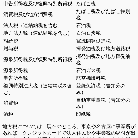
申告所得税及び復興特別所得税
たばこ税
たばこ税及びたばこ特別
消費税及び地方消費税
税
法人税（連結納税を含む）
石油税
地方法人税（連結納税を含む）
石油石炭税
相続税
電源開発促進税
贈与税
揮発油税及び地方道路税
揮発油税及び地方揮発油
源泉所得税及び復興特別所得税
税
源泉所得税
石油ガス税
申告所得税
航空機燃料税
復興特別法人税（連結納税を含
登録免許税（告知分の
む）
み）
自動車重量税（告知分の
消費税
み）
酒税
印紙税
地方税については、現在のところ、東京や名古屋に事業所が
あれば、クレジットカードで法人住民税や事業税の納付が出