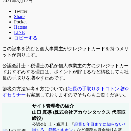
2021年8月17日
Twitter
Share
Pocket
Hatena
LINE
コピーする
この記事を読むと
個人事業主がクレジットカードを持つメリ
ットが判ります。
公認会計士・税理士の
私が個人事業主の方にクレジットカー
ドおすすめする理由は、ポイントが貯まるなど納税しても社
長の手取りを増やすためです。
節税の方法や考え方については
社長の手取りをトコトン増や
すセミナー
も実施しておりますのでそちらもご覧ください。
サイト管理者の紹介
山口 真導 (株式会社アカウンタックス 代表取
締役)
公認会計士・税理士 『
起業５年目までに知らないと
損する 節税のキホン
』など節税や資金繰りを著