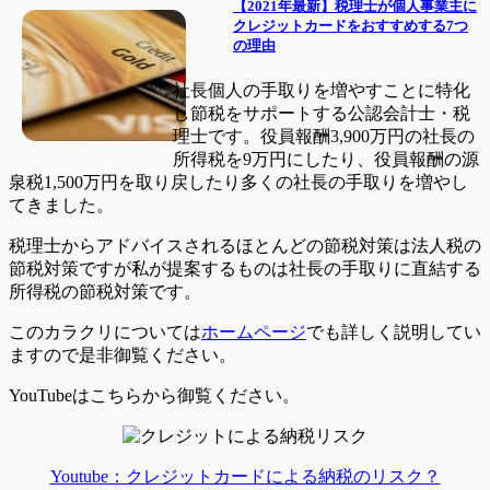
【2021年最新】税理士が個人事業主に
クレジットカードをおすすめする7つ
の理由
社長個人の手取りを増やすことに特化
し節税をサポートする公認会計士・税
理士です。役員報酬3,900万円の社長の
所得税を9万円にしたり、役員報酬の源
泉税1,500万円を取り戻したり多くの社長の手取りを増やし
てきました。
税理士からアドバイスされるほとんどの節税対策は法人税の
節税対策ですが私が提案するものは社長の手取りに直結する
所得税の節税対策です。
このカラクリについては
ホームページ
でも詳しく説明してい
ますので是非御覧ください。
YouTubeはこちらから御覧ください。
Youtube：クレジットカードによる納税のリスク？