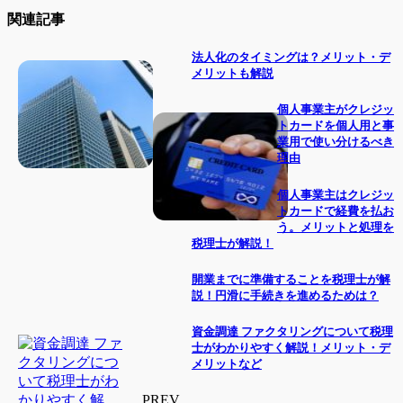
関連記事
法人化のタイミングは？メリット・デ
メリットも解説
個人事業主がクレジッ
トカードを個人用と事
業用で使い分けるべき
理由
個人事業主はクレジッ
トカードで経費を払お
う。メリットと処理を
税理士が解説！
開業までに準備することを税理士が解
説！円滑に手続きを進めるためは？
資金調達 ファクタリングについて税理
士がわかりやすく解説！メリット・デ
メリットなど
PREV