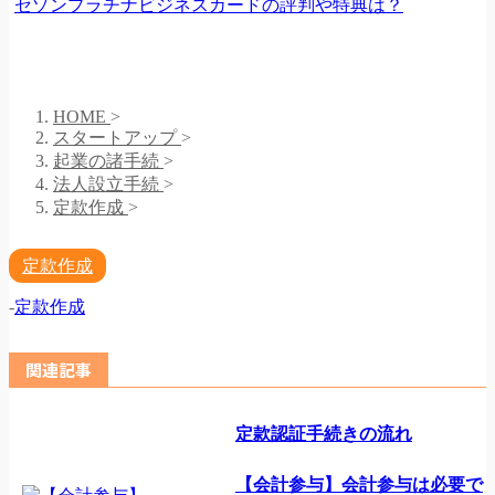
セゾンプラチナビジネスカードの評判や特典は？
HOME
>
スタートアップ
>
起業の諸手続
>
法人設立手続
>
定款作成
>
定款作成
-
定款作成
関連記事
定款認証手続きの流れ
【会計参与】会計参与は必要で