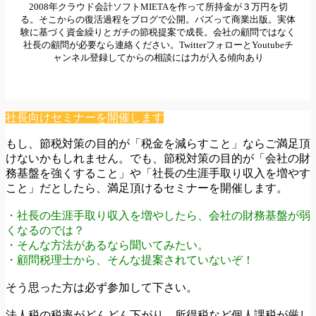
2008年クラウド会計ソフトMIETAを作って所持金が３万円を切
る。そこからの復活過程をブログで公開。バズって商業出版。実体
験に基づく資金繰りとガチの節税提案で成長。会社の顧問ではなく
社長の顧問が必要なら連絡ください。TwitterフォローとYoutubeチ
ャンネル登録してからの相談には力が入る傾向あり
社長向けセミナーを開催します
もし、節税対策の目的が「税金を減らすこと」ならご満足頂
けないかもしれません。でも、節税対策の目的が「会社の財
務基盤を強くすること」や「社長の生涯手取り収入を増やす
こと」だとしたら、満足頂けるセミナーを開催します。
・社長の生涯手取り収入を増やしたら、会社の財務基盤が弱
くなるのでは？
・そんな方法があるなら聞いてみたい。
・顧問税理士から、そんな提案されていないぞ！
そう思った方は必ず参加して下さい。
法人税の税率がどんどん下がり、所得税など個人課税が厳し