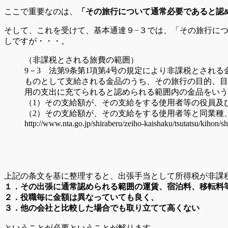
ここで重要なのは、
「その旅行について通常必要であると認
そして、これを受けて、基本通達９−３では、「その旅行に
しですが・・・。
（非課税とされる旅費の範囲）
9－3 法第9条第1項第4号の規定により非課税とさ
ものとして支給される金品のうち、その旅行の目的、目
用の支出に充てられると認められる範囲内の金品をいう
（1）その支給額が、その支給をする使用者等の役員及
（2）その支給額が、その支給をする使用者等と同業種
http://www.nta.go.jp/shiraberu/zeiho-kaishaku/tsutatsu/kihon/
上記の条文を基に整理すると、出張手当として所得税が非課
１．その出張に通常認められる範囲の運賃、宿泊料、移転料
２．役職毎に金額は異なっていても良く、
３．他の会社と比較した場合でも取り立てて高くない
ということが必要ということが解ります。