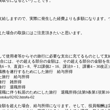
税取引になるということです。
支給しますので、実際に発生した経費よりも多額になります。
えた場合の取扱にはご注意頂きたいと思います。
に対して使用者等からその旅行に必要な支出に充てるものとして
合には、その超える部分の金額は、その超える部分の金額を生
－9、直資3－8、平22課個2－16、課法9－1、課審4－30改正
職務を遂行するためにした旅行 給与所得
た旅行 給与所得
旅行 雑所得
旅行 退職所得
職に伴う転居のためにした旅行 退職所得(法第9条第1項第1
shotoku/02/02.htm#a-02
金額を超えた場合、給与所得になります。そして、役員報酬は