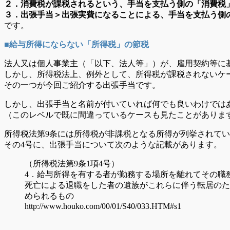
２．消費税が課税されるという、手当を支払う側の「消費税
３．出張手当＞出張実費になることによる、手当を支払う側
です。
■給与所得にならない「所得税」の節税
法人又は個人事業主（「以下、法人等」）が、雇用契約等に
しかし、所得税法上、例外として、所得税が課税されないケ
その一つが今回ご紹介する出張手当です。
しかし、出張手当と名前が付いていれば何でも良いわけでは
（このレベルで既に間違っているケースも見たことがありま
所得税法第9条には所得税が非課税となる所得が列挙されて
その4号に、出張手当について次のような記載があります。
（所得税法第9条1項4号）
4．給与所得を有する者が勤務する場所を離れてその職
死亡による退職をした者の遺族がこれらに伴う転居のた
められるもの
http://www.houko.com/00/01/S40/033.HTM#s1