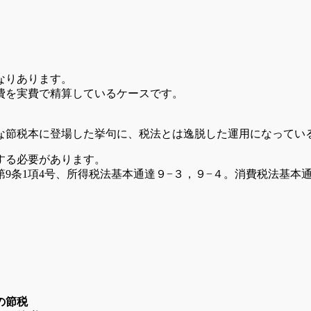
なりあります。
費を実費で精算しているケースです。
な節税本に登場した挙句に、税法とは逸脱した運用になってい
する必要があります。
1項4号、所得税法基本通達９−３，９−４。消費税法基本通達11
の節税