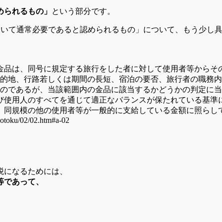
められるもの」
という部分です。
ついて通常必要であると認められるもの」について、もう少し
れる金品は、同号に規定する旅行をした者に対して使用者等から
的地、行路若しくは期間の長短、宿泊の要否、旅行者の職務内
のであるが、当該範囲内の金品に該当するかどうかの判定に
び使用人のすべてを通じて適正なバランスが保たれている基準
、同規模の他の使用者等が一般的に支給している金額に照らし
shotoku/02/02.htm#a-02
税になるためには、
等であって、