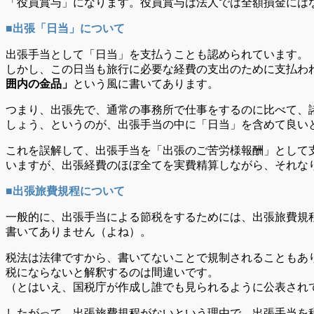
「役員賞与」になります。役員賞与は法人では全額損金には
■出張「日当」について
出張手当として「日当」を支払うことも認められています。
しかし、この日当も旅行に必要な経費の支出のために支払わ
囲内の金品」
という風に書いてあります。
つまり、出張先で、通常の事務所で仕事をするのに比べて、
しょう、というのが、出張手当の中に「日当」を含めて良い
これを誤解して、出張手当を「出張のご苦労様報酬」として
いますが、出張経費のほぼ全てを実費精算しながら、それな
■出張旅費規程について
一般的に、出張手当による節税をするためには、出張旅費規
書いてありません（よね）。
税法は法律ですから、書いてないことで規制されることもあ
税にならないと解釈するのは間違いです。
（とはいえ、国税庁が作成し誰でも見られるように公表され
したがって、出張旅費規程がないという理由で、出張手当を