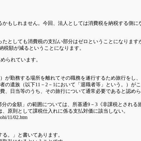
るかもしれません。今回、法人としては消費税を納税する側に
ったとしても消費税の支払い部分はゼロということになります
分納税額が減るということになります。
定められています。
う。）が勤務する場所を離れてその職務を遂行するため旅行をし
者の遺族（以下11－2－1において「退職者等」という。）が
費、日当等のうち、その旅行について通常必要であると認めら
る部分の金額」の範囲については、所基通9－3《非課税とされ
は、原則として課税仕入れに係る支払対価に該当しない。
hohi/11/02.htm
する。」と書いてあります。