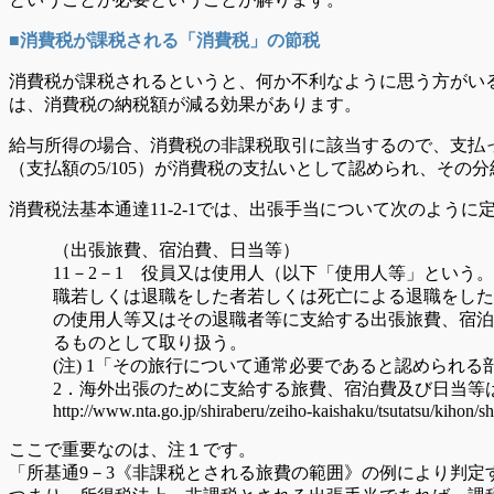
■消費税が課税される「消費税」の節税
消費税が課税されるというと、何か不利なように思う方がい
は、消費税の納税額が減る効果があります。
給与所得の場合、消費税の非課税取引に該当するので、支払
（支払額の5/105）が消費税の支払いとして認められ、その
消費税法基本通達11-2-1では、出張手当について次のように
（出張旅費、宿泊費、日当等）
11－2－1 役員又は使用人（以下「使用人等」とい
職若しくは退職をした者若しくは死亡による退職をした
の使用人等又はその退職者等に支給する出張旅費、宿泊
るものとして取り扱う。
(注) 1「その旅行について通常必要であると認められ
2．海外出張のために支給する旅費、宿泊費及び日当等
http://www.nta.go.jp/shiraberu/zeiho-kaishaku/tsutatsu/kihon/s
ここで重要なのは、注１です。
「所基通9－3《非課税とされる旅費の範囲》の例により判定