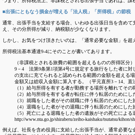
つまり、所得税法上、非課税とされる出張手当であれば、課
■出張にともなう損金が増える「法人税」「所得税」の節税
通常、出張手当を支給する場合、いわゆる出張日当を含めて
え、その分所得が減り、納税額が少なくなります。
しかし、お気をつけ頂きたいのは、「通常必要な金額」を超
所得税法基本通達9-4にそのことが書いてあります。
（非課税とされる旅費の範囲を超えるものの所得区分）
9－4 法第9条第1項第4号に規定する旅行をした者
の支出に充てられると認められる範囲の金額を超える場
金額又は総収入金額に算入する。（平元直所3－14、直法6
（1）給与所得を有する者が勤務する場所を離れてその
（2）給与所得を有する者が転任に伴う転居のためにし
（3）就職をした者がその就職に伴う転居のためにした
（4）退職をした者がその退職に伴う転居のためにした
（5）死亡による退職をした者の遺族がその死亡による退
http://www.nta.go.jp/shiraberu/zeiho-kaishaku/tsutatsu/kihon/
例えば、社長を含め役員に支給した出張手当が、通常必要な