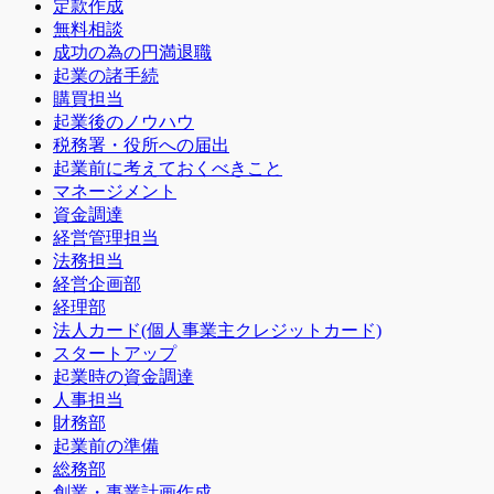
定款作成
無料相談
成功の為の円満退職
起業の諸手続
購買担当
起業後のノウハウ
税務署・役所への届出
起業前に考えておくべきこと
マネージメント
資金調達
経営管理担当
法務担当
経営企画部
経理部
法人カード(個人事業主クレジットカード)
スタートアップ
起業時の資金調達
人事担当
財務部
起業前の準備
総務部
創業・事業計画作成