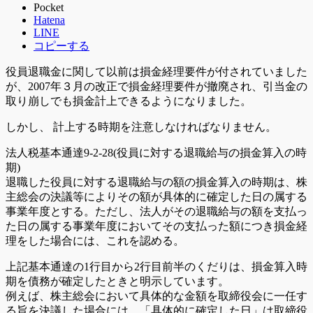
Pocket
Hatena
LINE
コピーする
役員退職金に関して以前は損金経理要件が付されていました
が、2007年３月の改正で損金経理要件が撤廃され、引当金の
取り崩しでも損金計上できるようになりました。
しかし、 計上する時期を注意しなければなりません。
法人税基本通達9-2-28(役員に対する退職給与の損金算入の時
期)
退職した役員に対する退職給与の額の損金算入の時期は、株
主総会の決議等によりその額が具体的に確定した日の属する
事業年度とする。ただし、法人がその退職給与の額を支払っ
た日の属する事業年度においてその支払った額につき損金経
理をした場合には、これを認める。
上記基本通達の1行目から2行目前半のくだりは、損金算入時
期を債務が確定したときと明示しています。
例えば、株主総会において具体的な金額を取締役会に一任す
る旨を決議した場合には、「具体的に確定した日」は取締役