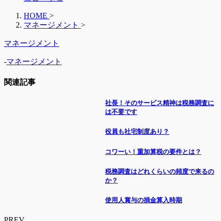
HOME
>
マネージメント
>
マネージメント
-
マネージメント
関連記事
社長！そのサービス精神は税務調査に
は不要です
役員も社宅制度あり？
コワーい！重加算税の要件とは？
税務調査はどれくらいの頻度で来るの
か？
使用人賞与の損金算入時期
PREV