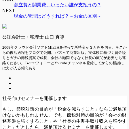
創立費と開業費、いったい誰が支払うの？
NEXT
現金の管理はどうすれば？～お金の区別～
公認会計士・税理士 山口 真導
2008年クラウド会計ソフトMIETAを作って所持金が３万円を切る。そこか
らの復活過程をブログで公開。バズって商業出版。実体験に基づく資金繰
りとガチの節税提案で成長。会社の顧問ではなく社長の顧問が必要なら連
絡ください。TwitterフォローとYoutubeチャンネル登録してからの相談に
は力が入る傾向あり
社長向けセミナーを開催します
もし、節税対策の目的が「税金を減らすこと」ならご満足頂
けないかもしれません。でも、節税対策の目的が「会社の財
務基盤を強くすること」や「社長の生涯手取り収入を増やす
こと」だとしたら、満足頂けるセミナーを開催します。