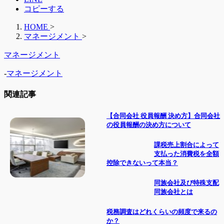
コピーする
HOME
>
マネージメント
>
マネージメント
-
マネージメント
関連記事
【合同会社 役員報酬 決め方】合同会社
の役員報酬の決め方について
課税売上割合によって
支払った消費税を全額
控除できないって本当？
同族会社及び特殊支配
同族会社とは
税務調査はどれくらいの頻度で来るの
か？