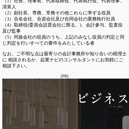
（1）社長、理事長、代表取締役、代表執行役、代表理事、
清算人
（2）副社長、専務、常務その他これらに準ずる役員
（3）合名会社、合資会社及び合同会社の業務執行社員
（4）取締役(委員会設置会社に限る。)、会計参与、監査役
及び監事
（5）同族会社の役員のうち、上記のみなし役員の判定と同
じ判定を行いすべての要件をみたしている者
なお、ご不明な点は最寄りの会計事務所や知り合いの税理士
に 相談されるか、起業ナビのコンサルタントにお気軽にご
相談下さい。
[PR]