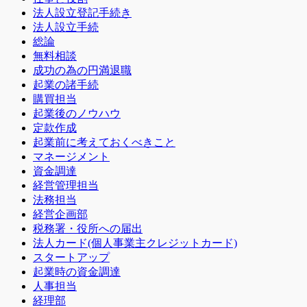
法人設立登記手続き
法人設立手続
総論
無料相談
成功の為の円満退職
起業の諸手続
購買担当
起業後のノウハウ
定款作成
起業前に考えておくべきこと
マネージメント
資金調達
経営管理担当
法務担当
経営企画部
税務署・役所への届出
法人カード(個人事業主クレジットカード)
スタートアップ
起業時の資金調達
人事担当
経理部