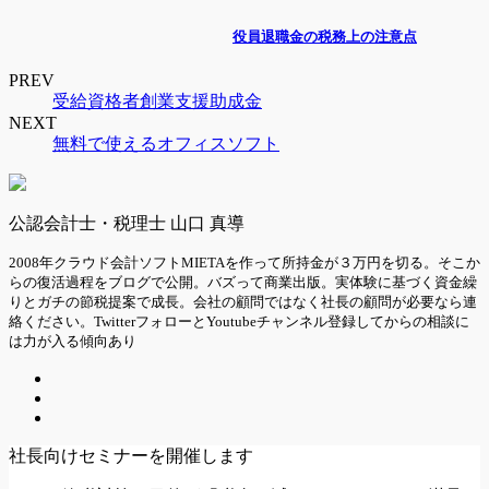
役員退職金の税務上の注意点
PREV
受給資格者創業支援助成金
NEXT
無料で使えるオフィスソフト
公認会計士・税理士 山口 真導
2008年クラウド会計ソフトMIETAを作って所持金が３万円を切る。そこか
らの復活過程をブログで公開。バズって商業出版。実体験に基づく資金繰
りとガチの節税提案で成長。会社の顧問ではなく社長の顧問が必要なら連
絡ください。TwitterフォローとYoutubeチャンネル登録してからの相談に
は力が入る傾向あり
社長向けセミナーを開催します