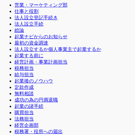
営業・マーケティング部
仕事と役割
法人設立登記手続き
法人設立手続
総論
起業ナビからのお知らせ
最初の資金調達
法人設立するか個人事業主で起業するか
起業する前に
経営計画・事業計画担当
税務担当
給与担当
起業後のノウハウ
定款作成
無料相談
成功の為の円満退職
起業の諸手続
購買担当
法務担当
経営企画部
税務署・役所への届出