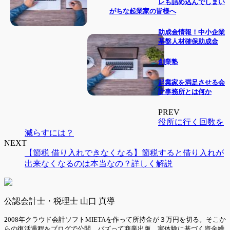
レも詰め込んでしまい
がちな起業家の皆様へ
助成金情報！中小企業
基盤人材確保助成金
創業塾
起業家を満足させる会
計事務所とは何か
PREV
役所に行く回数を
減らすには？
NEXT
【節税 借り入れできなくなる】節税すると借り入れが
出来なくなるのは本当なの？詳しく解説
公認会計士・税理士 山口 真導
2008年クラウド会計ソフトMIETAを作って所持金が３万円を切る。そこか
らの復活過程をブログで公開。バズって商業出版。実体験に基づく資金繰