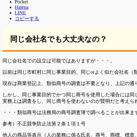
Pocket
Hatena
LINE
コピーする
同じ会社名でも大丈夫なの？
同じ会社名での設立は可能ではありますが・・・。
以前は同じ市町村に同じ事業目的、同じorよく似た会社名
現在は商業登記上、類似商号の調査は不要となり、上記の通
しかし、同じ事業目的でかつ同じ商号を使用した場合には同
実務上は調査をし、同じ商号を使わないのが賢明だと考えら
・・・類似商号は法務局の商号調査簿で調べることが出来ま
参考）不正競争防止法第２条１項１号
他人の商品等表示（人の業務に係る氏名、商号、商標、標章