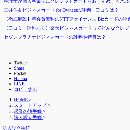
税理士が個人事業主にクレジットカードをおすすめする7つ
三井住友ビジネスカード for Ownersの評判・口コミは？
【徹底解説】年会費無料のNTTファイナンス Bizカードの評
【口コミ・評判あり】楽天ビジネスカードってどんなクレジ
セゾンプラチナビジネスカードの評判や特典は？
Twitter
Share
Pocket
Hatena
LINE
コピーする
HOME
>
スタートアップ
>
起業の諸手続
>
法人設立手続
>
法人設立手続