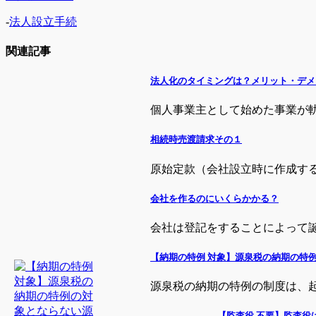
-
法人設立手続
関連記事
法人化のタイミングは？メリット・デメ
個人事業主として始めた事業が軌道
相続時売渡請求その１
原始定款（会社設立時に作成する定
会社を作るのにいくらかかる？
会社は登記をすることによって誕生
【納期の特例 対象】源泉税の納期の特
源泉税の納期の特例の制度は、起業
【監査役 不要】監査役