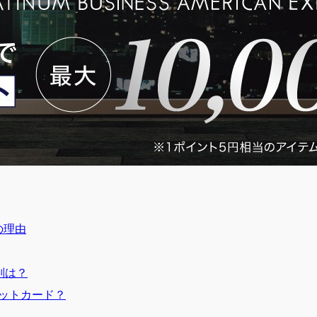
の理由
判は？
ットカード？