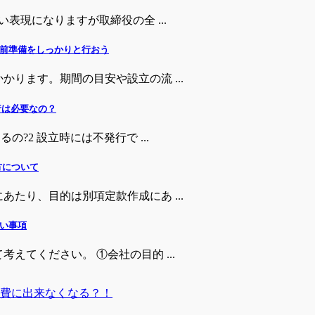
い表現になりますが取締役の全 ...
前準備をしっかりと行おう
ります。期間の目安や設立の流 ...
行は必要なの？
の?2 設立時には不発行で ...
方について
たり、目的は別項定款作成にあ ...
い事項
えてください。 ①会社の目的 ...
費に出来なくなる？！