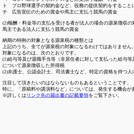
ト プロ野球選手の契約金など、役務の提供契約をすること
チ 広告宣伝のための賞金や馬主に支払う競馬の賞金
(2)報酬・料金等の支払を受ける者が法人の場合の源泉徴収の
馬主である法人に支払う競馬の賞金
納期の特例の対象となる源泉税の種類とは
上記のうち、全てが源泉税の対象になるわけではありません
対象になるのは、次のとおりです。
(1)給与等及び退職手当等（非居住者に対して支払った給与等
について源泉徴収した所得税
(2)弁護士、公認会計士、司法書士など、特定の資格を持つ
注目して頂きたいのはならないものもあるということです。
特に、「原稿料や講演料など」については、発生する機会が
※詳しくは
リンク先の届出書の記載要領
をご覧下さい。