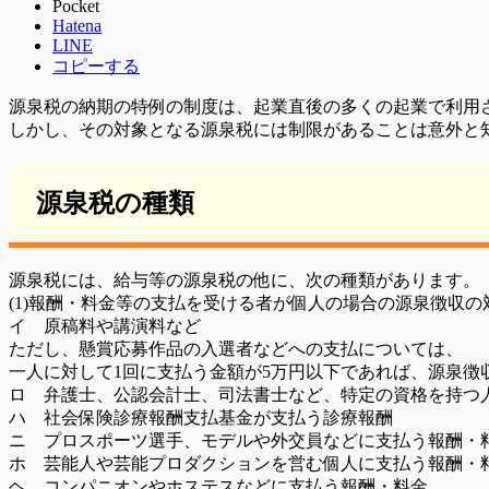
Pocket
Hatena
LINE
コピーする
源泉税の納期の特例の制度は、起業直後の多くの起業で利用
しかし、その対象となる源泉税には制限があることは意外と
源泉税の種類
源泉税には、給与等の源泉税の他に、次の種類があります。
(1)報酬・料金等の支払を受ける者が個人の場合の源泉徴収の
イ 原稿料や講演料など
ただし、懸賞応募作品の入選者などへの支払については、
一人に対して1回に支払う金額が5万円以下であれば、源泉徴
ロ 弁護士、公認会計士、司法書士など、特定の資格を持つ
ハ 社会保険診療報酬支払基金が支払う診療報酬
ニ プロスポーツ選手、モデルや外交員などに支払う報酬・
ホ 芸能人や芸能プロダクションを営む個人に支払う報酬・
ヘ コンパニオンやホステスなどに支払う報酬・料金