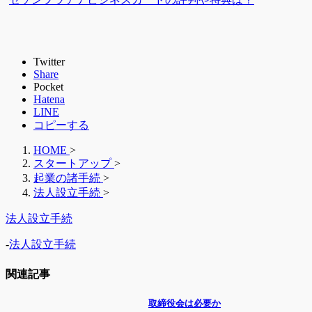
Twitter
Share
Pocket
Hatena
LINE
コピーする
HOME
>
スタートアップ
>
起業の諸手続
>
法人設立手続
>
法人設立手続
-
法人設立手続
関連記事
取締役会は必要か