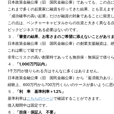
日本政策金融公庫（旧 国民金融公庫）であっても、この点
これまで多くの起業家に融資を行ってきた結果、とも言えま
「成功確率の高い起業」だけが融資の対象であることに留意
この点は、ベンチャーキャピタルからの出資と大きく異なる
ビックビジネスである必要はないのです。
３．
「審査の結果、お客さまのご希望に添えないことがあり
日本政策金融公庫（旧 国民金融公庫）の創業支援融資は、
これは断じて嘘です。
非常にリスクの高い創業時であっても無担保・無保証で借り
４．
「1,000万円以内」
1千万円が借りられる方はそんなに多くはありません。
日本政策金融公庫（旧 国民金融公庫）から「返済能力あり
経験上、600万円から700万円くらいのケースが多いように
５．
「利 率 基準利率＋1.2%」
基準利率は
こちらのページ
で確認することができます。
借入期間中は固定です。
６．
「担保・保証人 不要」