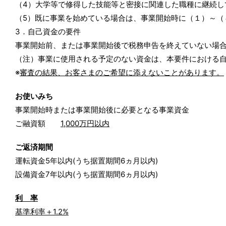
（4）大学等で修得した技能等と密接に関連した職種に継続し
（5）既に事業を始めている場合は、事業開始時に（１）～（
3．自己資金の要件
事業開始前、または事業開始後で税務申告を終えていない場
（注）事業に使用される予定のない資金は、本要件における
※
審査の結果、お客さまのご希望に添えないことがあります。
お使いみち
事業開始時または事業開始後に必要となる事業資金
ご融資額
1,000万円以内
ご返済期間
運転資金5年以内(うち据置期間6ヵ月以内)
設備資金7年以内(うち据置期間6ヵ月以内)
利 率
基準利率＋1.2%