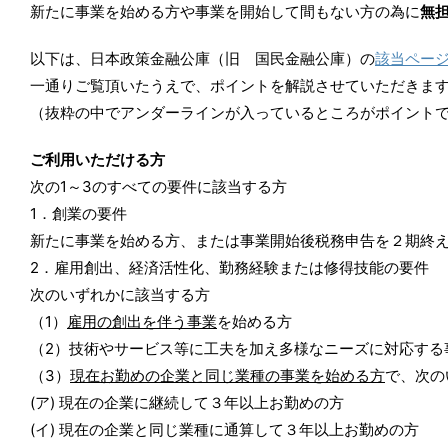
新たに事業を始める方や事業を開始して間もない方の為に
無
以下は、日本政策金融公庫（旧 国民金融公庫）の
該当ペー
一通りご覧頂いたうえで、ポイントを解説させていただきま
（抜粋の中でアンダーラインが入っているところがポイント
ご利用いただける方
次の1～3のすべての要件に該当する方
1．創業の要件
新たに事業を始める方、または事業開始後税務申告を２期終
2．雇用創出、経済活性化、勤務経験または修得技能の要件
次のいずれかに該当する方
（1）
雇用の創出を伴う事業
を始める方
（2）技術やサービス等に工夫を加え多様なニーズに対応する
（3）
現在お勤めの企業と同じ業種の事業を始める方
で、次の
(ア) 現在の企業に継続して３年以上お勤めの方
(イ) 現在の企業と同じ業種に通算して３年以上お勤めの方