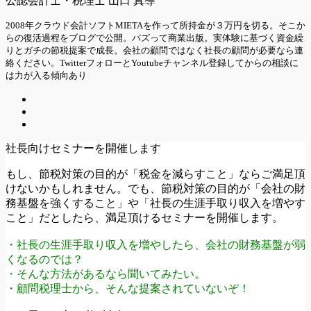
公認会計士・税理士 山口 真導
2008年クラウド会計ソフトMIETAを作って所持金が３万円を切る。そこか
らの復活過程をブログで公開。バズって商業出版。実体験に基づく資金繰
りとガチの節税提案で成長。会社の顧問ではなく社長の顧問が必要なら連
絡ください。TwitterフォローとYoutubeチャンネル登録してからの相談に
は力が入る傾向あり
社長向けセミナーを開催します
もし、節税対策の目的が「税金を減らすこと」ならご満足頂
けないかもしれません。でも、節税対策の目的が「会社の財
務基盤を強くすること」や「社長の生涯手取り収入を増やす
こと」だとしたら、満足頂けるセミナーを開催します。
・社長の生涯手取り収入を増やしたら、会社の財務基盤が弱
くなるのでは？
・そんな方法があるなら聞いてみたい。
・顧問税理士から、そんな提案されていないぞ！