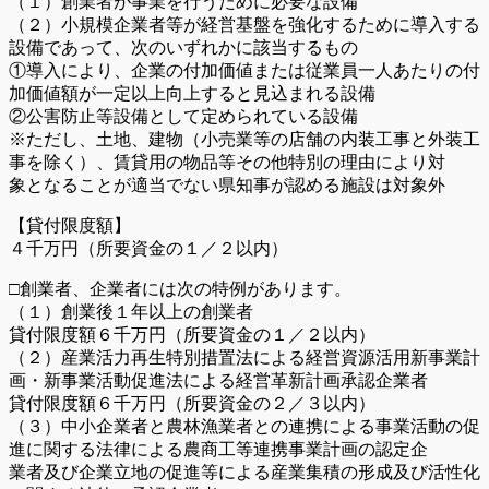
（１）創業者が事業を行うために必要な設備
（２）小規模企業者等が経営基盤を強化するために導入する
設備であって、次のいずれかに該当するもの
①導入により、企業の付加価値または従業員一人あたりの付
加価値額が一定以上向上すると見込まれる設備
②公害防止等設備として定められている設備
※ただし、土地、建物（小売業等の店舗の内装工事と外装工
事を除く）、賃貸用の物品等その他特別の理由により対
象となることが適当でない県知事が認める施設は対象外
【貸付限度額】
４千万円（所要資金の１／２以内）
□創業者、企業者には次の特例があります。
（１）創業後１年以上の創業者
貸付限度額６千万円（所要資金の１／２以内）
（２）産業活力再生特別措置法による経営資源活用新事業計
画・新事業活動促進法による経営革新計画承認企業者
貸付限度額６千万円（所要資金の２／３以内）
（３）中小企業者と農林漁業者との連携による事業活動の促
進に関する法律による農商工等連携事業計画の認定企
業者及び企業立地の促進等による産業集積の形成及び活性化