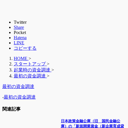
Twitter
Share
Pocket
Hatena
LINE
コピーする
HOME
>
スタートアップ
>
起業時の資金調達
>
最初の資金調達
>
最初の資金調達
-
最初の資金調達
関連記事
日本政策金融公庫（旧 国民金融公
庫）の「新規開業資金（新企業育成貸