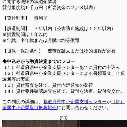
に関する法律の承認企業者
貸付限度額６千万円（所要資金の２／３以内）
【貸付利率】 無利子
【償還期間】 ７年以内（公害防止施設は１２年以内）
※据置期間は１年以内
※年賦、半年賦または月賦の均等償還
【担保・保証条件】 連帯保証人または物的担保が必要
◆申込みから融資決定までのフロー
（１）都道府県中小企業支援センターあてに貸付の申込み
（２）都道府県中小企業支援センターによる書類審査、企業
診断等の実施
（３）貸付審査を経て、貸付内定通知の発行
（４）貸付要件確認調査を経て、貸付を決定。貸付金交付。
この制度の詳細は、
都道府県中小企業支援センター
か
（財）
全国中小企業取引振興協会
にお問い合わせください。
[PR]