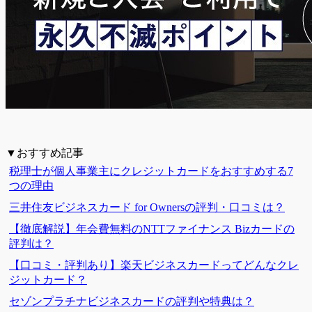
▼おすすめ記事
税理士が個人事業主にクレジットカードをおすすめする7
つの理由
三井住友ビジネスカード for Ownersの評判・口コミは？
【徹底解説】年会費無料のNTTファイナンス Bizカードの
評判は？
【口コミ・評判あり】楽天ビジネスカードってどんなクレ
ジットカード？
セゾンプラチナビジネスカードの評判や特典は？