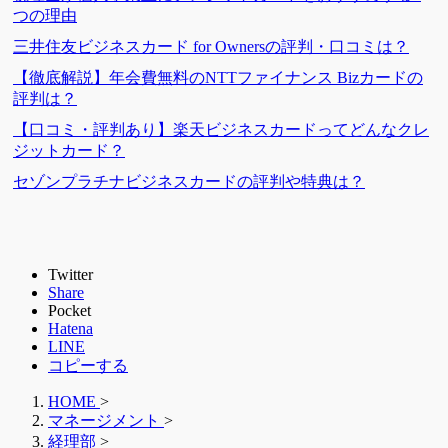
つの理由
三井住友ビジネスカード for Ownersの評判・口コミは？
【徹底解説】年会費無料のNTTファイナンス Bizカードの
評判は？
【口コミ・評判あり】楽天ビジネスカードってどんなクレ
ジットカード？
セゾンプラチナビジネスカードの評判や特典は？
Twitter
Share
Pocket
Hatena
LINE
コピーする
HOME
>
マネージメント
>
経理部
>