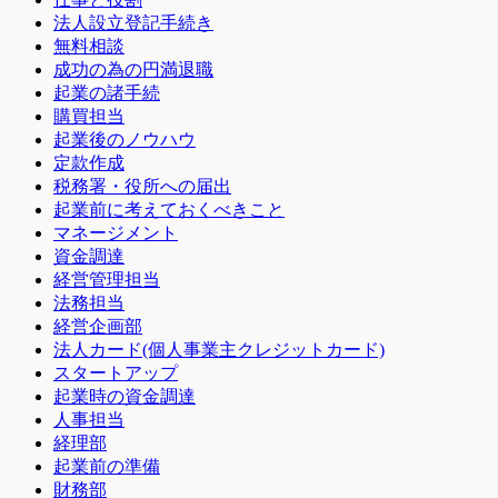
法人設立登記手続き
無料相談
成功の為の円満退職
起業の諸手続
購買担当
起業後のノウハウ
定款作成
税務署・役所への届出
起業前に考えておくべきこと
マネージメント
資金調達
経営管理担当
法務担当
経営企画部
法人カード(個人事業主クレジットカード)
スタートアップ
起業時の資金調達
人事担当
経理部
起業前の準備
財務部