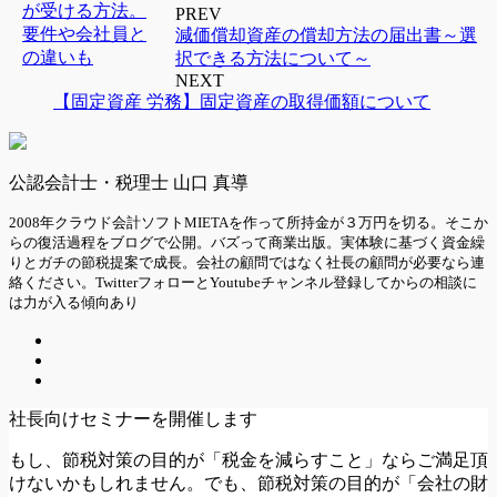
PREV
減価償却資産の償却方法の届出書～選
択できる方法について～
NEXT
【固定資産 労務】固定資産の取得価額について
公認会計士・税理士 山口 真導
2008年クラウド会計ソフトMIETAを作って所持金が３万円を切る。そこか
らの復活過程をブログで公開。バズって商業出版。実体験に基づく資金繰
りとガチの節税提案で成長。会社の顧問ではなく社長の顧問が必要なら連
絡ください。TwitterフォローとYoutubeチャンネル登録してからの相談に
は力が入る傾向あり
社長向けセミナーを開催します
もし、節税対策の目的が「税金を減らすこと」ならご満足頂
けないかもしれません。でも、節税対策の目的が「会社の財