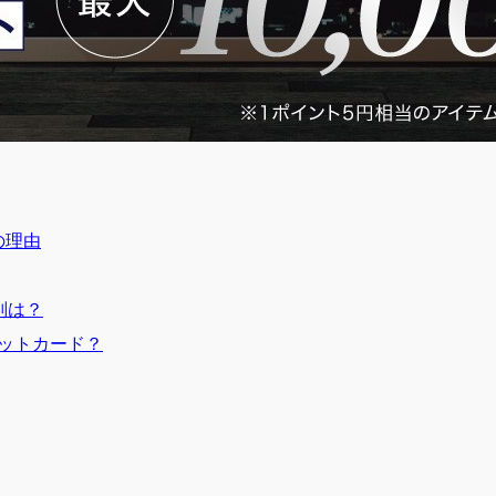
の理由
判は？
ットカード？