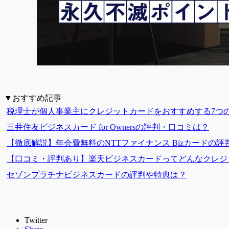
▼おすすめ記事
税理士が個人事業主にクレジットカードをおすすめする7つ
三井住友ビジネスカード for Ownersの評判・口コミは？
【徹底解説】年会費無料のNTTファイナンス Bizカードの評
【口コミ・評判あり】楽天ビジネスカードってどんなクレジ
セゾンプラチナビジネスカードの評判や特典は？
Twitter