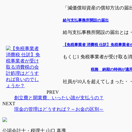
「減価償却資産の償却方法の届出書
給与支払事務所開設の届出
給与支払事務所開設の届出とは・・
【免税事業者 消費税 仕訳】免税事業
もくじ1 免税事業者が受け取る消
税務 納期の特例が適
社員が10人を超えてしまった・・ 
PREV
創立費と開業費、いったい誰が支払うの？
NEXT
現金の管理はどうすれば？～お金の区別～
公認会計士・税理士 山口 真導