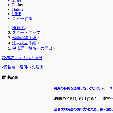
Share
Pocket
Hatena
LINE
コピーする
HOME
>
スタートアップ
>
起業の諸手続
>
法人設立手続
>
税務署・役所への届出
>
税務署・役所への届出
-
税務署・役所への届出
関連記事
納期の特例を適用しない方が良いケース
納期の特例を適用すると、通常一番
減価償却資産の償却方法の届出書～選択