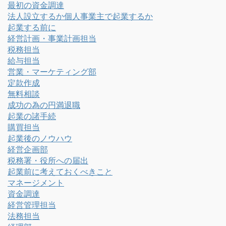
最初の資金調達
法人設立するか個人事業主で起業するか
起業する前に
経営計画・事業計画担当
税務担当
給与担当
営業・マーケティング部
定款作成
無料相談
成功の為の円満退職
起業の諸手続
購買担当
起業後のノウハウ
経営企画部
税務署・役所への届出
起業前に考えておくべきこと
マネージメント
資金調達
経営管理担当
法務担当