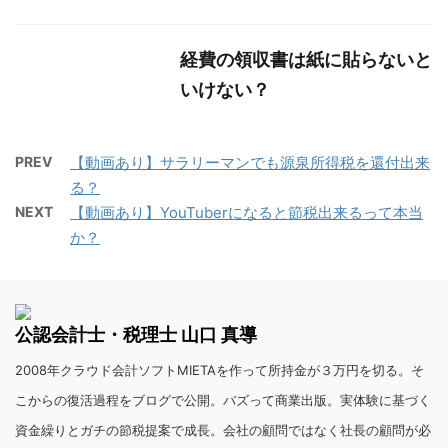
経費の領収書は紙に貼らないと
いけない？
PREV
【動画あり】サラリーマンでも源泉所得税を還付出来
る？
NEXT
【動画あり】YouTuberになると節税出来るって本当
か？
公認会計士・税理士 山口 真導
2008年クラウド会計ソフトMIETAを作って所持金が３万円を切る。そ
こからの復活過程をブログで公開。バズって商業出版。実体験に基づく
資金繰りとガチの節税提案で成長。会社の顧問ではなく社長の顧問が必